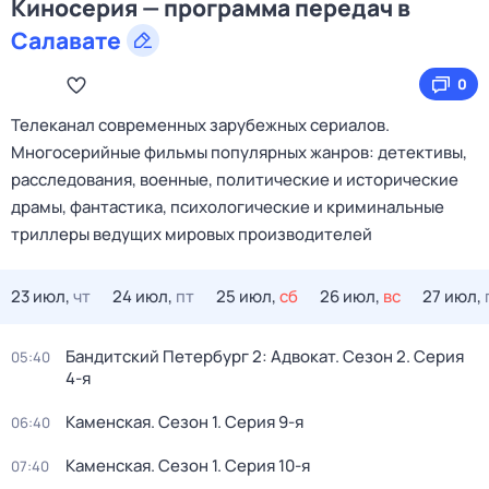
Киносерия — программа передач в
Салавате
0
Телеканал современных зарубежных сериалов.
Многосерийные фильмы популярных жанров: детективы,
расследования, военные, политические и исторические
драмы, фантастика, психологические и криминальные
триллеры ведущих мировых производителей
23 июл,
чт
24 июл,
пт
25 июл,
сб
26 июл,
вс
27 июл,
Бандитский Петербург 2: Адвокат
. Сезон 2
. Серия
05:40
4-я
Каменская
. Сезон 1
. Серия 9-я
06:40
Каменская
. Сезон 1
. Серия 10-я
07:40