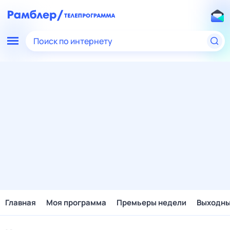
Поиск по интернету
Главная
Моя программа
Премьеры недели
Выходн