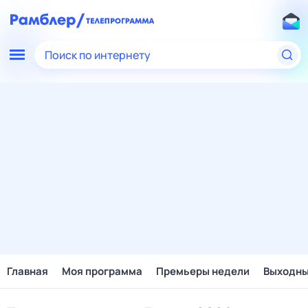
Поиск по интернету
Главная
Моя программа
Премьеры недели
Выходн