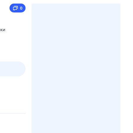
0
мки
2 авг,
вс
3 авг,
пн
4 авг,
вт
5 авг,
ср
Вчера
Сегодня