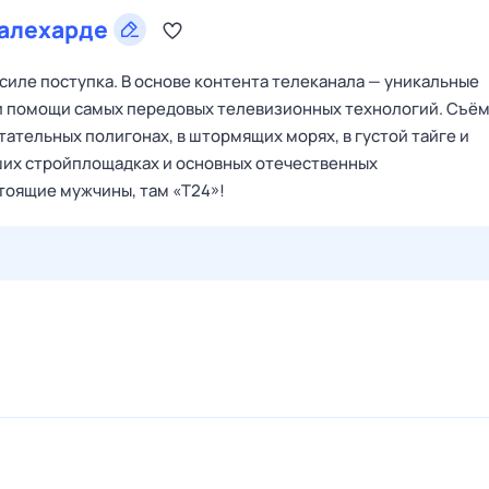
алехарде
 силе поступка. В основе контента телеканала — уникальные
и помощи самых передовых телевизионных технологий. Съё
ательных полигонах, в штормящих морях, в густой тайге и
йших стройплощадках и основных отечественных
тоящие мужчины, там «Т24»!
28 июл,
вт
29 июл,
ср
30 июл,
чт
31 июл,
пт
1 авг,
сб