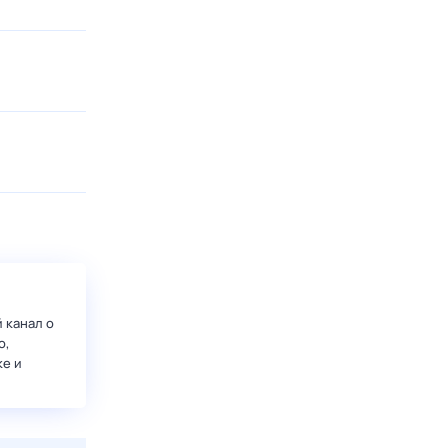
 канал о
о,
ке и