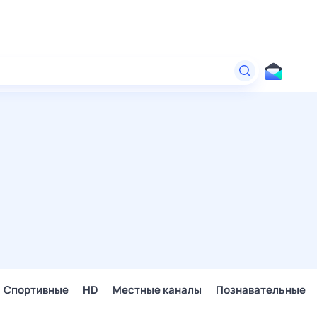
Спортивные
HD
Местные каналы
Познавательные