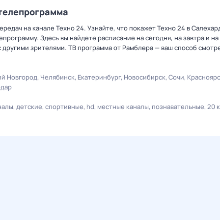
/телепрограмма
редач на канале Техно 24. Узнайте, что покажет Техно 24 в Салехар
рограмму. Здесь вы найдете расписание на сегодня, на завтра и на
 другими зрителями. ТВ программа от Рамблера — ваш способ смотр
й Новгород
Челябинск
Екатеринбург
Новосибирск
Сочи
Краснояр
одар
налы
детские
спортивные
hd
местные каналы
познавательные
20 