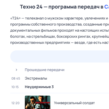
Техно 24 — программа передач в
С
«Т24» — телеканал о мужском характере, увлечениях и
программы собственного производства, созданные пр
документальных фильмов проходят на настоящих испыт
болотах, на стрельбищах, боксерских рингах, крупне
производственных предприятиях — везде, где есть нас
24 июл,
пт
25 июл,
сб
26 июл,
вс
27 июл,
пн
Прошедшие передачи
Экстремалы
08:45
Неудержимые 3
10:15
Универсальный солдат
12:20