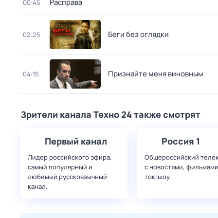
Расправа
00:45
Беги без оглядки
02:25
Признайте меня виновным
04:15
Зрители канала Техно 24 также смотрят
Первый канал
Россия 1
Лидер российского эфира,
Общероссийский теле
самый популярный и
с новостями, фильмами
любимый русскоязычный
ток-шоу.
канал.