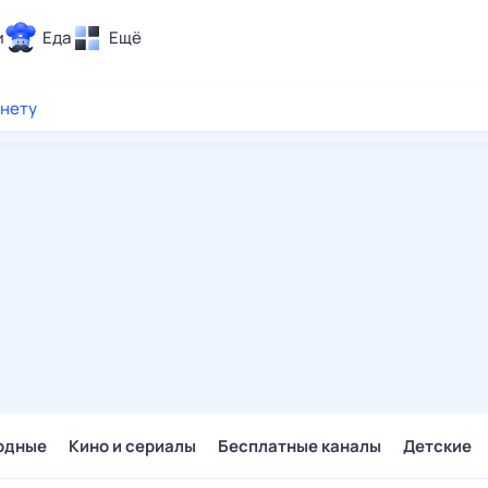
и
Еда
Ещё
Почта
рнету
ия и отдых
Поиск
Погода
ТВ-программа
и и тренды
 ситуации
 вместе
Помощь
одные
Кино и сериалы
Бесплатные каналы
Детские