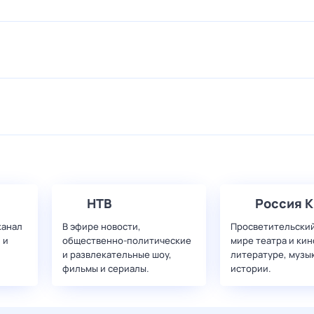
НТВ
Россия К
канал
В эфире новости,
Просветительский
 и
общественно-политические
мире театра и кин
и развлекательные шоу,
литературе, музы
фильмы и сериалы.
истории.