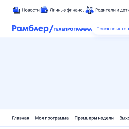
Новости
Личные финансы
Родители и дет
Здоровье
Поиск по инте
Развлечен
Дом и уют
Спорт
Карьера
Авто
Технологи
Жизненные
Сберегаем
Гороскопы
Главная
Моя программа
Премьеры недели
Вых