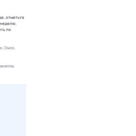
де, отметьте
 неделю.
еть по
ск
Омск
каналов