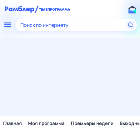
Поиск по интернету
Главная
Моя программа
Премьеры недели
Выходн