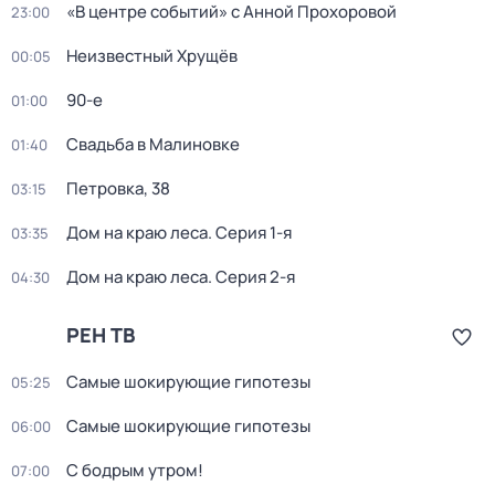
«В центре событий» с Анной Прохоровой
23:00
Неизвестный Хрущёв
00:05
90-е
01:00
Свадьба в Малиновке
01:40
Петровка, 38
03:15
Дом на краю леса
. Серия 1-я
03:35
Дом на краю леса
. Серия 2-я
04:30
РЕН ТВ
Самые шoкиpующие гипотезы
05:25
Самые шoкиpующие гипотезы
06:00
С бодрым утром!
07:00