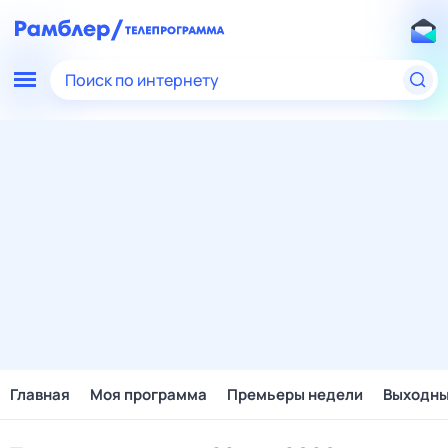
Поиск по интернету
Главная
Моя программа
Премьеры недели
Выходн