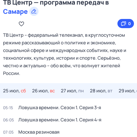
ТВ Центр — программа передач в
Самаре
0
ТВ Центр – федеральный телеканал, в круглосуточном
режиме рассказывающий о политике и экономике,
социальной сфере и международных событиях, науке и
технологиях, культуре, истории и спорте. Серьёзно,
честно и актуально – обо всём, что волнует жителей
России.
25 июл,
сб
26 июл,
вс
27 июл,
пн
28 июл,
вт
29 июл,
Ловушка времени
. Сезон 1
. Серия 3-я
05:15
Ловушка времени
. Сезон 1
. Серия 4-я
06:05
Москва резиновая
07:05