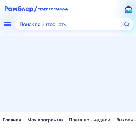
Поиск по интернету
Главная
Моя программа
Премьеры недели
Выходн