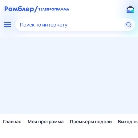
Поиск по интернету
Главная
Моя программа
Премьеры недели
Выходн