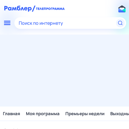
Поиск по интернету
Главная
Моя программа
Премьеры недели
Выходн