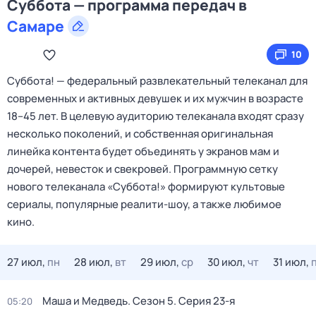
Суббота — программа передач в
Самаре
10
Cуббота! — федеральный развлекательный телеканал для
современных и активных девушек и их мужчин в возрасте
18–45 лет. В целевую аудиторию телеканала входят сразу
несколько поколений, и собственная оригинальная
линейка контента будет объединять у экранов мам и
дочерей, невесток и свекровей. Программную сетку
нового телеканала «Суббота!» формируют культовые
сериалы, популярные реалити-шоу, а также любимое
кино.
27 июл,
пн
28 июл,
вт
29 июл,
ср
30 июл,
чт
31 июл,
Маша и Медведь
. Сезон 5
. Серия 23-я
05:20