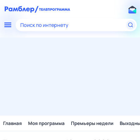
Поиск по интернету
Главная
Моя программа
Премьеры недели
Выходн