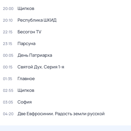
Щипков
20:00
Республика ШКИД
20:10
Бесогон TV
22:15
Парсуна
23:15
День Патриарха
00:05
Святой Дух
. Серия 1-я
00:15
Главное
01:35
Щипков
02:55
София
03:05
Две Евфросинии. Радость земли русской
04:20