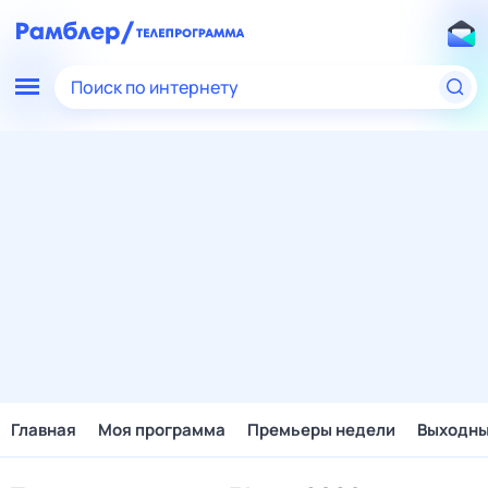
Поиск по интернету
Главная
Моя программа
Премьеры недели
Выходн