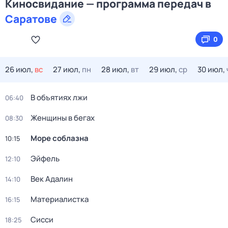
Киносвидание — программа передач в
Саратове
0
26 июл,
вс
27 июл,
пн
28 июл,
вт
29 июл,
ср
30 июл,
В объятиях лжи
06:40
Женщины в бегах
08:30
Море соблазна
10:15
Эйфель
12:10
Век Адалин
14:10
Материалистка
16:15
Сисси
18:25