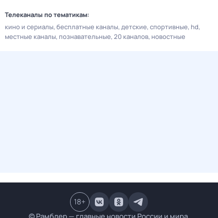
Телеканалы по тематикам:
кино и сериалы
бесплатные каналы
детские
спортивные
hd
местные каналы
познавательные
20 каналов
новостные
18
+
© Рамблер — главные новости России и мира,