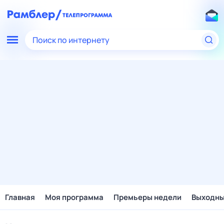
Поиск по интернету
Главная
Моя программа
Премьеры недели
Выходн