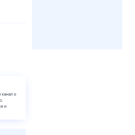
 канал о
о,
ке и