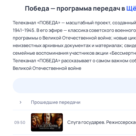
Победа — программа передач в
Щё
Телеканал «ПОБЕДА» — масштабный проект, созданный 
1941−1945. В его эфире — классика советского военно
программы о Великой Отечественной войне; новые цик
неизвестных архивных документах и материалах; свид
семейные воспоминания участников акции «Бессмертны
Телеканал «ПОБЕДА» рассказывает о самом важном соб
Великой Отечественной войне
25 июл,
сб
26 июл,
вс
27 июл,
пн
28 июл,
вт
Прошедшие передачи
Слуга государев. Режиссерска
09:50