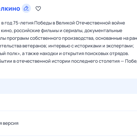
лкино
в год 75-летия Победы в Великой Отечественной войне
го кино, российские фильмы и сериалы, документальные
лы программ собственного производства, основанные на ра
етельства ветеранов; интервью с историками и экспертами;
й полк», а также находки и открытия поисковых отрядов.
ытии в отечественной истории последнего столетия — Побе
29 июл,
ср
30 июл,
чт
31 июл,
пт
1 авг,
сб
2 авг,
вс
я версия