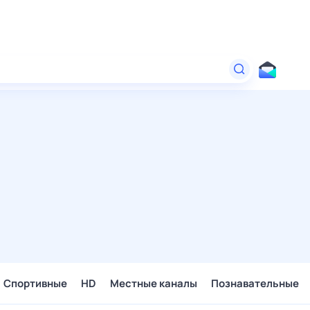
Спортивные
HD
Местные каналы
Познавательные