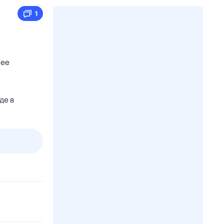
1
нее
де в
3 авг,
пн
4 авг,
вт
5 авг,
ср
6 авг,
чт
Вчера
Сегодня