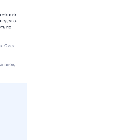
отметьте
 неделю.
еть по
ск
Омск
каналов