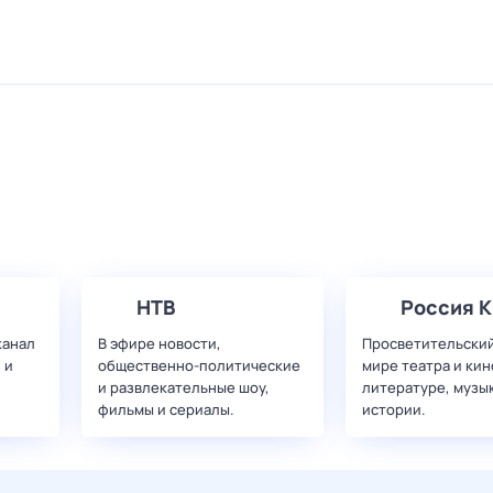
НТВ
Россия К
канал
В эфире новости,
Просветительский
 и
общественно-политические
мире театра и кин
и развлекательные шоу,
литературе, музы
фильмы и сериалы.
истории.