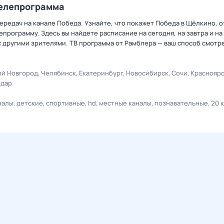
телепрограмма
ередач на канале Победа. Узнайте, что покажет Победа в Щёлкино, 
рограмму. Здесь вы найдете расписание на сегодня, на завтра и на
 другими зрителями. ТВ программа от Рамблера — ваш способ смотр
й Новгород
Челябинск
Екатеринбург
Новосибирск
Сочи
Краснояр
одар
налы
детские
спортивные
hd
местные каналы
познавательные
20 