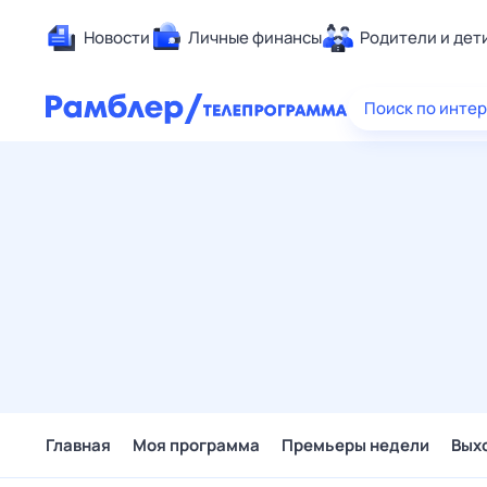
Новости
Личные финансы
Родители и дет
Здоровье
Поиск по инте
Развлечен
Дом и уют
Спорт
Карьера
Авто
Технологи
Жизненные
Сберегаем
Гороскопы
Главная
Моя программа
Премьеры недели
Вых