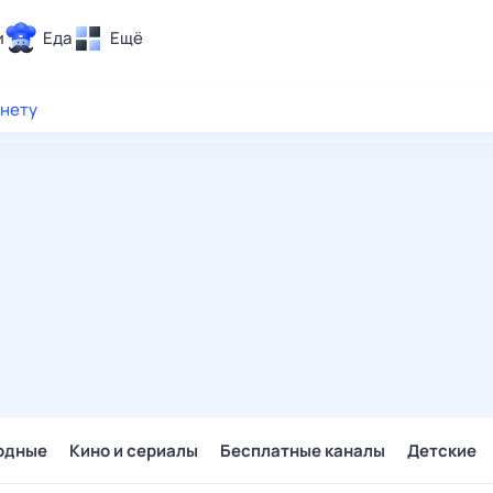
и
Еда
Ещё
Почта
рнету
ия и отдых
Поиск
Погода
ТВ-программа
и и тренды
 ситуации
 вместе
Помощь
одные
Кино и сериалы
Бесплатные каналы
Детские