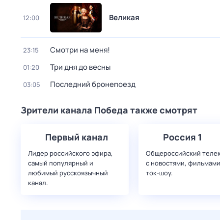
Великая
12:00
Смотри на меня!
23:15
Три дня до весны
01:20
Последний бронепоезд
03:05
Зрители канала Победа также смотрят
Первый канал
Россия 1
Лидер российского эфира,
Общероссийский теле
самый популярный и
с новостями, фильмами
любимый русскоязычный
ток-шоу.
канал.