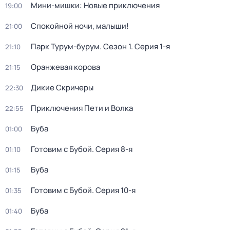
Мини-мишки: Новые приключения
19:00
Спокойной ночи, малыши!
21:00
Парк Турум-бурум
. Сезон 1
. Серия 1-я
21:10
Оранжевая корова
21:15
Дикие Скричеры
22:30
Приключения Пети и Волка
22:55
Буба
01:00
Готовим с Бубой
. Серия 8-я
01:10
Буба
01:15
Готовим с Бубой
. Серия 10-я
01:35
Буба
01:40