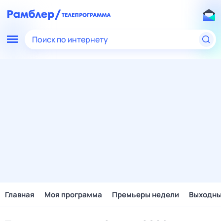
Поиск по интернету
Главная
Моя программа
Премьеры недели
Выходн