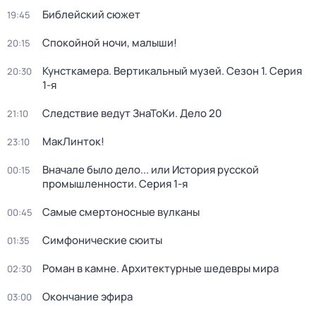
Библейский сюжет
19:45
Спокойной ночи, малыши!
20:15
Кунсткамера. Вертикальный музей
. Сезон 1
. Серия
20:30
1-я
Следствие ведут ЗнаТоКи. Дело 20
21:10
МакЛинток!
23:10
Вначале было дело... или История русской
00:15
промышленности
. Серия 1-я
Самые смертоносные вулканы
00:45
Симфонические сюиты
01:35
Роман в камне. Архитектурные шедевры мира
02:30
Окончание эфира
03:00