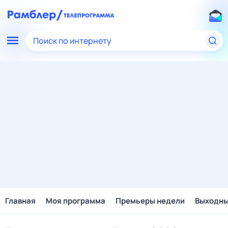
Поиск по интернету
Главная
Моя программа
Премьеры недели
Выходн