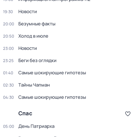
Новости
19:30
Бeзумные фaкты
20:00
Холод в июле
20:50
Новости
23:00
Беги без оглядки
23:25
Самые шoкиpующие гипотезы
01:40
Тaйны Чапман
02:30
Самые шoкиpующие гипотезы
04:30
Спас
Дeнь Патриаpха
05:00