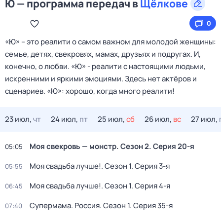
Ю — программа передач в
Щёлкове
0
«Ю» – это реалити о самом важном для молодой женщины:
семье, детях, свекровях, мамах, друзьях и подругах. И,
конечно, о любви. «Ю» - реалити с настоящими людьми,
искренними и яркими эмоциями. Здесь нет актёров и
сценариев. «Ю»: хорошо, когда много реалити!
23 июл,
чт
24 июл,
пт
25 июл,
сб
26 июл,
вс
27 июл,
Моя свекровь — монстр
. Сезон 2
. Серия 20-я
05:05
Моя свадьба лучше!
. Сезон 1
. Серия 3-я
05:55
Моя свадьба лучше!
. Сезон 1
. Серия 4-я
06:45
Супермама. Россия
. Сезон 1
. Серия 35-я
07:40