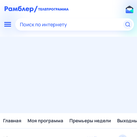
Поиск по интернету
Главная
Моя программа
Премьеры недели
Выходн