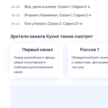
Всё, дело в шляпе
. Сезон 1
. Серия 2-я
04:05
Италия с Боначини
. Сезон 1
. Серия 2-я
04:20
Ели у Емели
. Сезон 2
. Серия 21-я
04:40
Зрители канала Кухня также смотрят
Первый канал
Россия 1
Лидер российского эфира,
Общероссийский теле
самый популярный и
с новостями, фильмами
любимый русскоязычный
ток-шоу.
канал.