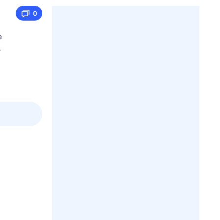
0
е
ь
2 авг,
вс
3 авг,
пн
4 авг,
вт
5 авг,
ср
Вчера
Сегодня