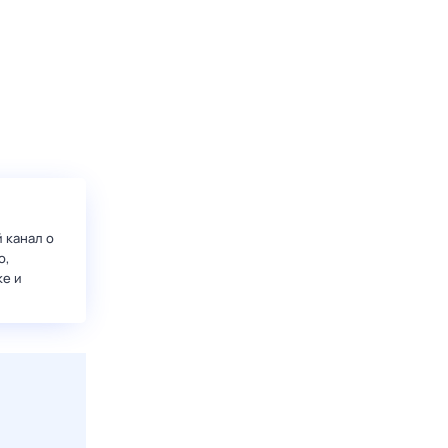
 канал о
о,
ке и