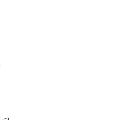
я
я 3-я