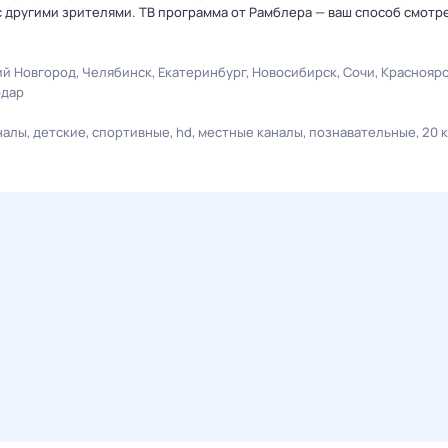
 другими зрителями. ТВ программа от Рамблера — ваш способ смотр
й Новгород
Челябинск
Екатеринбург
Новосибирск
Сочи
Краснояр
одар
налы
детские
спортивные
hd
местные каналы
познавательные
20 