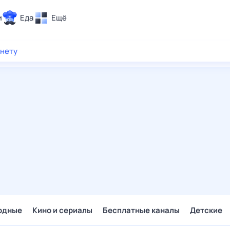
и
Еда
Ещё
Почта
рнету
ия и отдых
Поиск
Погода
ТВ-программа
и и тренды
 ситуации
 вместе
Помощь
одные
Кино и сериалы
Бесплатные каналы
Детские