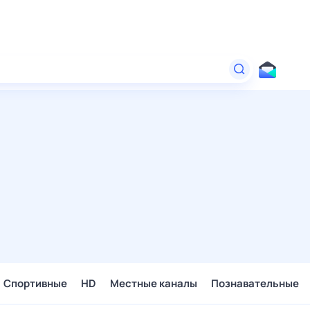
Спортивные
HD
Местные каналы
Познавательные