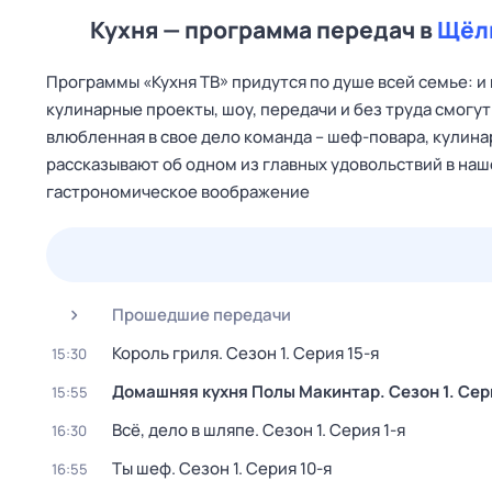
Кухня — программа передач в
Щёл
Программы «Кухня ТВ» придутся по душе всей семье: и
кулинарные проекты, шоу, передачи и без труда смогу
влюбленная в свое дело команда – шеф-повара, кулина
рассказывают об одном из главных удовольствий в наше
гастрономическое воображение
24 июл,
пт
25 июл,
сб
26 июл,
вс
27 июл,
пн
Прошедшие передачи
Король гриля
. Сезон 1
. Серия 15-я
15:30
Домашняя кухня Полы Макинтар
. Сезон 1
. Сер
15:55
Всё, дело в шляпе
. Сезон 1
. Серия 1-я
16:30
Ты шеф
. Сезон 1
. Серия 10-я
16:55