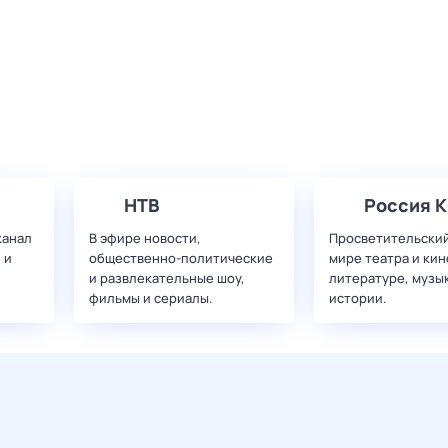
НТВ
Россия К
канал
В эфире новости,
Просветительский
 и
общественно-политические
мире театра и кин
и развлекательные шоу,
литературе, музы
фильмы и сериалы.
истории.