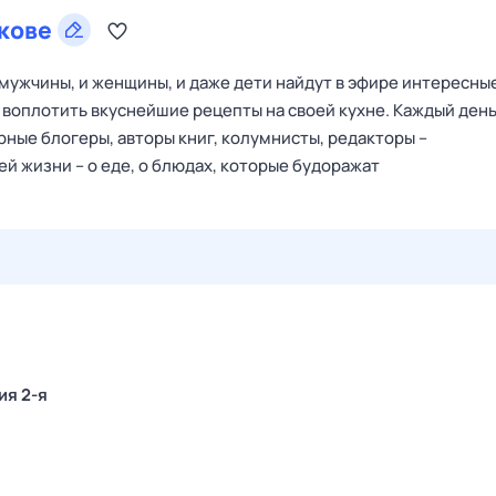
кове
 мужчины, и женщины, и даже дети найдут в эфире интересны
т воплотить вкуснейшие рецепты на своей кухне. Каждый ден
рные блогеры, авторы книг, колумнисты, редакторы –
й жизни – о еде, о блюдах, которые будоражат
28 июл,
вт
29 июл,
ср
30 июл,
чт
31 июл,
пт
1 авг,
сб
ия 2-я