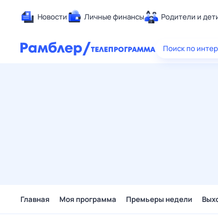
Новости
Личные финансы
Родители и дет
Здоровье
Поиск по инте
Развлечен
Дом и уют
Спорт
Карьера
Авто
Технологи
Жизненные
Сберегаем
Гороскопы
Главная
Моя программа
Премьеры недели
Вых