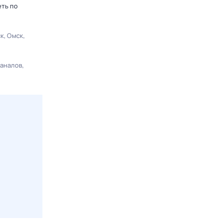
еть по
ск
Омск
каналов