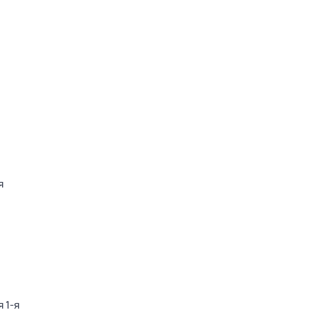
я
я 1-я