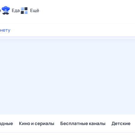
и
Еда
Ещё
Почта
рнету
ия и отдых
Поиск
Погода
ТВ-программа
и и тренды
 ситуации
 вместе
Помощь
одные
Кино и сериалы
Бесплатные каналы
Детские