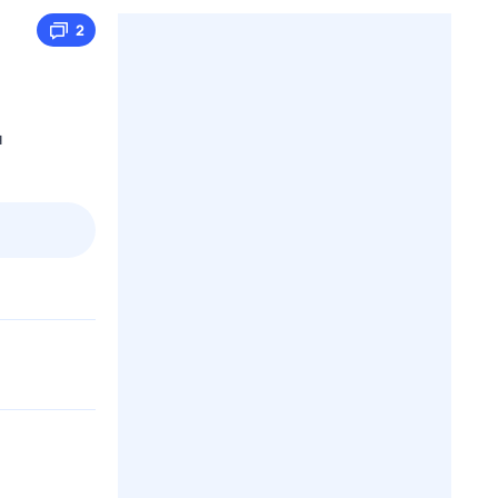
2
я
3 авг,
пн
4 авг,
вт
5 авг,
ср
6 авг,
чт
Вчера
Сегодня