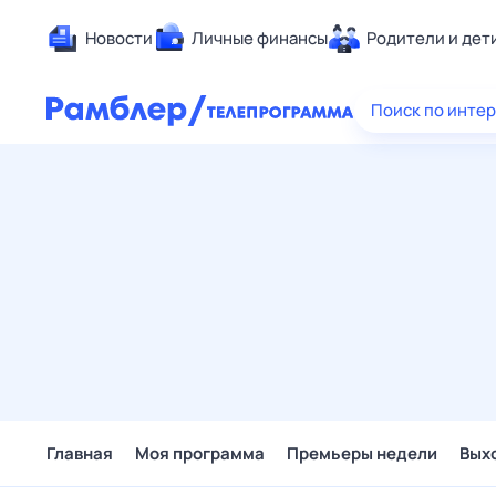
Новости
Личные финансы
Родители и дет
Здоровье
Поиск по инте
Развлечен
Дом и уют
Спорт
Карьера
Авто
Технологи
Жизненные
Сберегаем
Гороскопы
Главная
Моя программа
Премьеры недели
Вых