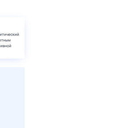
итический
етным
тивной