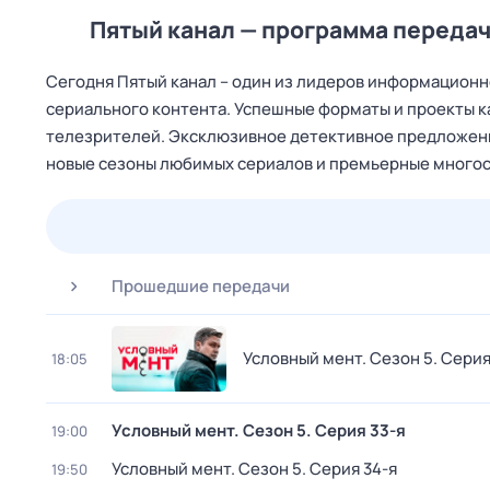
Пятый канал — программа передач
Сегодня Пятый канал – один из лидеров информационн
сериального контента. Успешные форматы и проекты 
телезрителей. Эксклюзивное детективное предложение
новые сезоны любимых сериалов и премьерные многос
25 июл,
сб
26 июл,
вс
27 июл,
пн
28 июл,
вт
Прошедшие передачи
Условный мент
. Сезон 5
. Серия
18:05
Условный мент
. Сезон 5
. Серия 33-я
19:00
Условный мент
. Сезон 5
. Серия 34-я
19:50