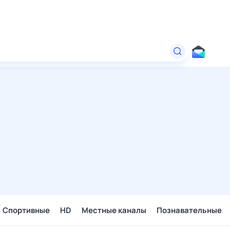
Спортивные
HD
Местные каналы
Познавательные