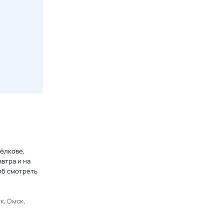
Щёлкове,
втра и на
об смотреть
ск
Омск