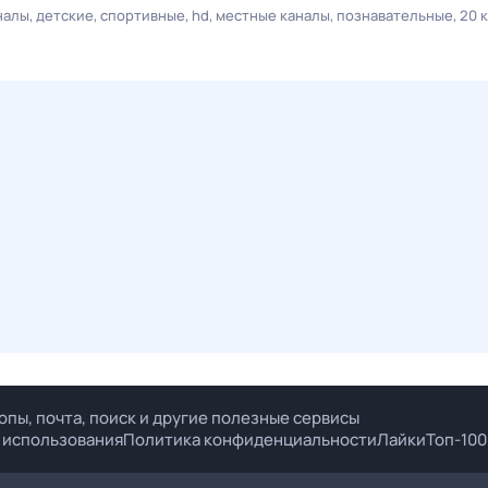
налы
детские
спортивные
hd
местные каналы
познавательные
20 
опы, почта, поиск и другие полезные сервисы
 использования
Политика конфиденциальности
Лайки
Топ-100