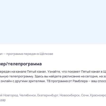
ал — программа передач в Щёлкове
блер/телепрограмма
редач на канале Пятый канал. Узнайте, что покажет Пятый канал в 
ную телепрограмму. Здесь вы найдете расписание на сегодня, на за
онлайн с другими зрителями. ТВ программа от Рамблера — ваш спос
й Новгород
Челябинск
Екатеринбург
Новосибирск
Сочи
Краснояр
одар