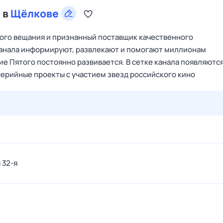
 в
Щёлкове
ого вещания и признанный поставщик качественного
канала информируют, развлекают и помогают миллионам
 Пятого постоянно развивается. В сетке канала появляютс
ерийные проекты с участием звезд российского кино
29 июл,
ср
30 июл,
чт
31 июл,
пт
1 авг,
сб
2 авг,
вс
 32-я