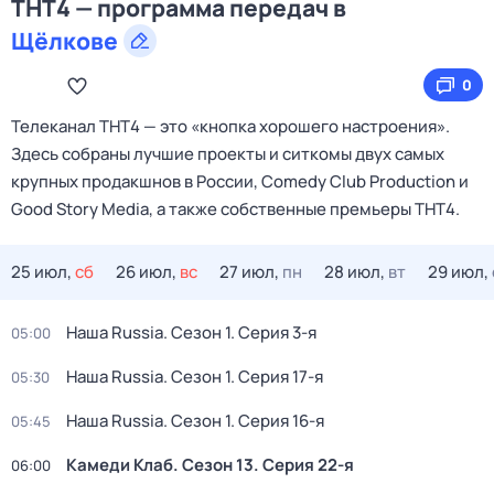
ТНТ4 — программа передач в
Щёлкове
0
Телеканал ТНТ4 — это «кнопка хорошего настроения».
Здесь собраны лучшие проекты и ситкомы двух самых
крупных продакшнов в России, Comedy Club Production и
Good Story Media, а также собственные премьеры ТНТ4.
25 июл,
сб
26 июл,
вс
27 июл,
пн
28 июл,
вт
29 июл,
Наша Russia
. Сезон 1
. Серия 3-я
05:00
Наша Russia
. Сезон 1
. Серия 17-я
05:30
Наша Russia
. Сезон 1
. Серия 16-я
05:45
Камеди Клаб
. Сезон 13
. Серия 22-я
06:00