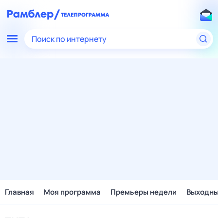
Поиск по интернету
Главная
Моя программа
Премьеры недели
Выходн