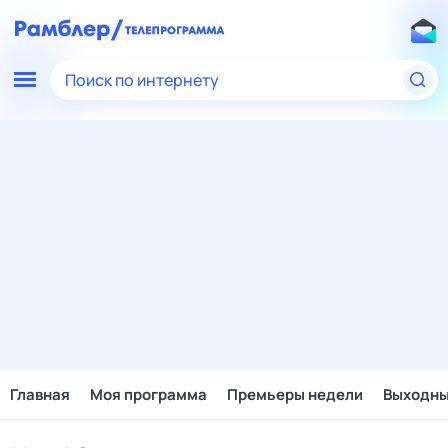
Поиск по интернету
Главная
Моя программа
Премьеры недели
Выходн