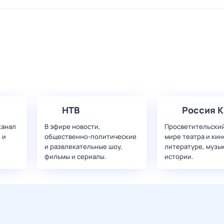
НТВ
Россия К
канал
В эфире новости,
Просветительский
 и
общественно-политические
мире театра и кин
и развлекательные шоу,
литературе, музы
фильмы и сериалы.
истории.