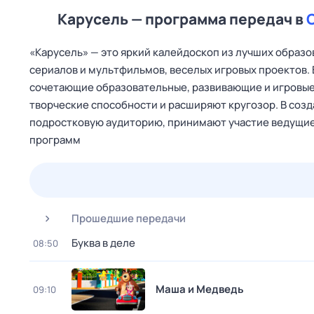
Карусель — программа передач в
«Карусель» — это яркий калейдоскоп из лучших образ
сериалов и мультфильмов, веселых игровых проектов.
сочетающие образовательные, развивающие и игровые
творческие способности и расширяют кругозор. В соз
подростковую аудиторию, принимают участие ведущие
программ
23 июл,
чт
24 июл,
пт
25 июл,
сб
26 июл,
вс
Прошедшие передачи
Буква в деле
08:50
Маша и Медведь
09:10