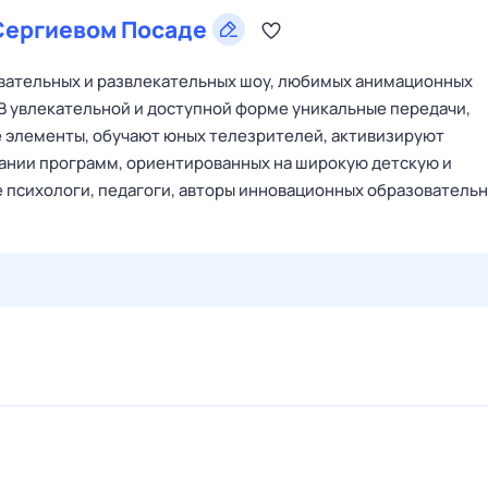
Сергиевом Посаде
овательных и развлекательных шоу, любимых анимационных
 В увлекательной и доступной форме уникальные передачи,
 элементы, обучают юных телезрителей, активизируют
дании программ, ориентированных на широкую детскую и
 психологи, педагоги, авторы инновационных образователь
27 июл,
пн
28 июл,
вт
29 июл,
ср
30 июл,
чт
31 июл,