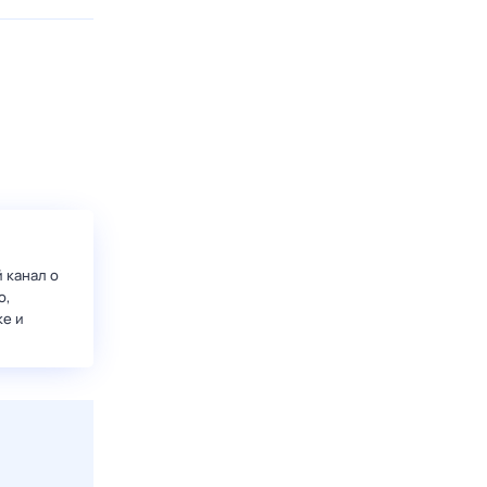
 канал о
о,
ке и