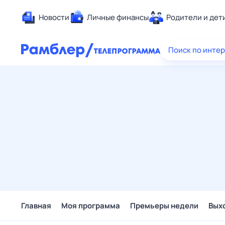
Новости
Личные финансы
Родители и дет
Здоровье
Поиск по инте
Развлечен
Дом и уют
Спорт
Карьера
Авто
Технологи
Жизненные
Сберегаем
Гороскопы
Главная
Моя программа
Премьеры недели
Вых