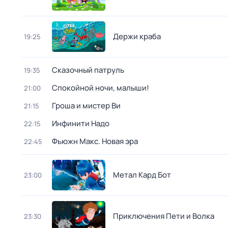
Держи краба
19:25
Сказочный патруль
19:35
Спокойной ночи, малыши!
21:00
Гроша и мистер Ви
21:15
Инфинити Надо
22:15
Фьюжн Макс. Новая эра
22:45
Метал Кард Бот
23:00
Приключения Пети и Волка
23:30