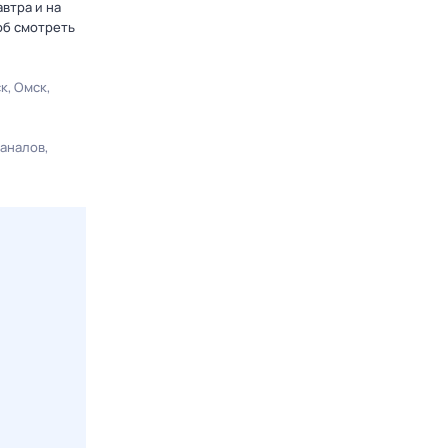
втра и на
об смотреть
ск
Омск
каналов