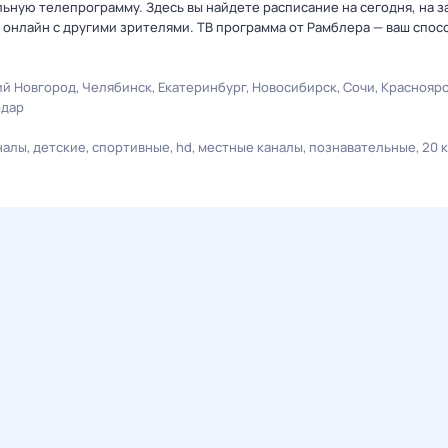
ную телепрограмму. Здесь вы найдете расписание на сегодня, на за
онлайн с другими зрителями. ТВ программа от Рамблера — ваш спос
й Новгород
Челябинск
Екатеринбург
Новосибирск
Сочи
Краснояр
одар
налы
детские
спортивные
hd
местные каналы
познавательные
20 