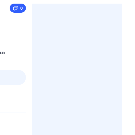
0
ных
пт
1 авг,
сб
2 авг,
вс
3 авг,
пн
4 авг,
вт
Вчера
Сегод