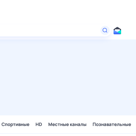
Спортивные
HD
Местные каналы
Познавательные