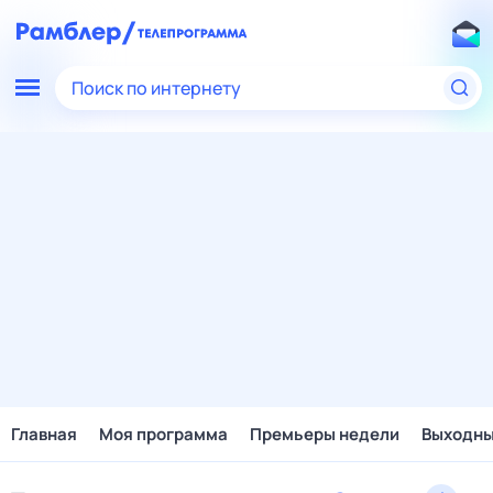
Поиск по интернету
Главная
Моя программа
Премьеры недели
Выходн