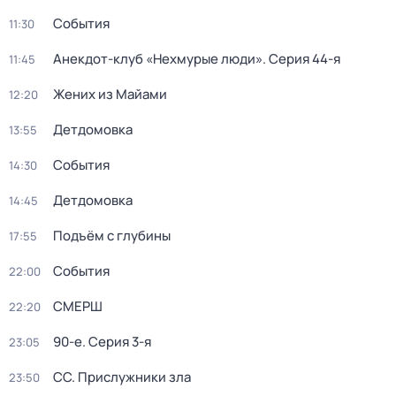
События
11:30
Анекдот-клуб «Нехмурые люди»
. Серия 44-я
11:45
Жених из Майами
12:20
Детдомовка
13:55
События
14:30
Детдомовка
14:45
Подъём с глубины
17:55
События
22:00
СМЕРШ
22:20
90-е
. Серия 3-я
23:05
СС. Прислужники зла
23:50