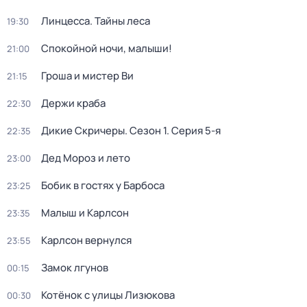
Линцесса. Тайны леса
19:30
Спокойной ночи, малыши!
21:00
Гроша и мистер Ви
21:15
Держи краба
22:30
Дикие Скричеры
. Сезон 1
. Серия 5-я
22:35
Дед Мороз и лето
23:00
Бобик в гостях у Барбоса
23:25
Малыш и Карлсон
23:35
Карлсон вернулся
23:55
Замок лгунов
00:15
Котёнок с улицы Лизюкова
00:30