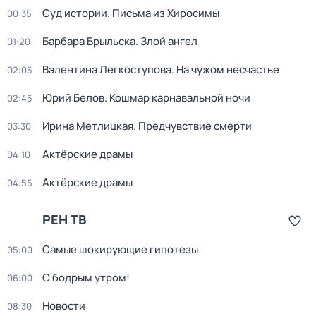
Суд истории. Письма из Хиросимы
00:35
Барбара Брыльска. Злой ангел
01:20
Валентина Легкоступова. На чужом несчастье
02:05
Юрий Белов. Кошмар карнавальной ночи
02:45
Ирина Метлицкая. Предчувствие смерти
03:30
Актёрские драмы
04:10
Актёрские драмы
04:55
РЕН ТВ
Самые шoкиpующие гипотезы
05:00
С бодрым утром!
06:00
Новости
08:30