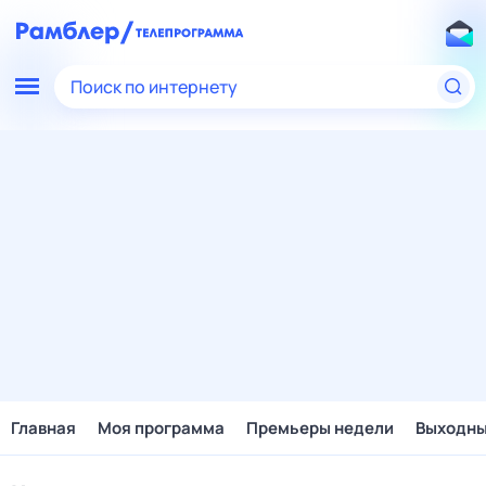
Поиск по интернету
Главная
Моя программа
Премьеры недели
Выходн