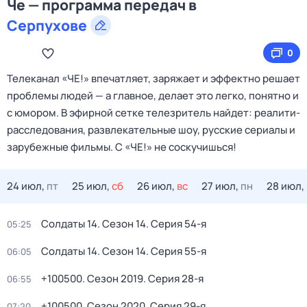
Че — программа передач в
Серпухове
0
Телеканал «ЧЕ!» впечатляет, заряжает и эффектно решает
проблемы людей — а главное, делает это легко, понятно и
с юмором. В эфирной сетке телезритель найдет: реалити-
расследования, развлекательные шоу, русские сериалы и
зарубежные фильмы. С «ЧЕ!» не соскучишься!
24 июл,
пт
25 июл,
сб
26 июл,
вс
27 июл,
пн
28 июл,
Солдаты 14
. Сезон 14
. Серия 54-я
05:25
Солдаты 14
. Сезон 14
. Серия 55-я
06:05
+100500
. Сезон 2019
. Серия 28-я
06:55
+100500
. Сезон 2020
. Серия 29-я
07:20