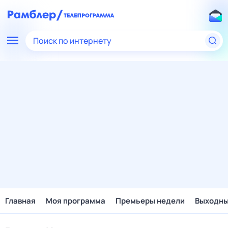
Поиск по интернету
Главная
Моя программа
Премьеры недели
Выходн