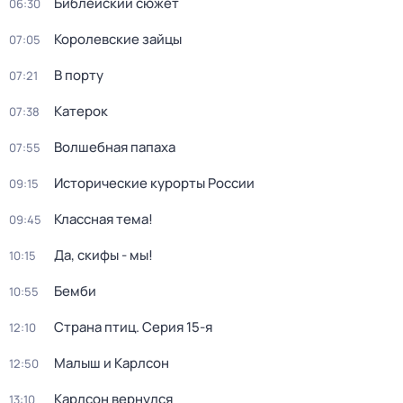
Библейский сюжет
06:30
Королевские зайцы
07:05
В порту
07:21
Катерок
07:38
Волшебная папаха
07:55
Исторические курорты России
09:15
Классная тема!
09:45
Да, скифы - мы!
10:15
Бемби
10:55
Страна птиц
. Серия 15-я
12:10
Малыш и Карлсон
12:50
Карлсон вернулся
13:10