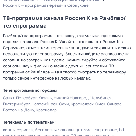
Россия К — программа передач в Серпухове
ТВ-программа канала Россия К на Рамблер/
телепрограмма
Рамблер/телепрограмма — это всегда актуальная программа
передач на канале Россия К. Узнайте, что покажет Россия К в
Серпухове, отметьте интересные передачи и сохраните их свою
персональную телепрограмму. Здесь вы найдете расписание на
сегодня, на завтра и на неделю. Комментируйте и обсуждайте
сериалы, шоу и фильмы онлайн с другими зрителями. ТВ
программа от Рамблера — ваш способ смотреть по телевизору
только самое интересное на любых каналах.
Телепрограмма по городам:
Санкт-Петербург
Казань
Нижний Новгород
Челябинск
Екатеринбург
Новосибирск
Сочи
Красноярск
Омск
Самара
Ростов-на-Дону
Краснодар
Телеканалы по тематикам:
кино и сериалы
бесплатные каналы
детские
спортивные
hd
местные каналы
познавательные
20 каналов
новостные