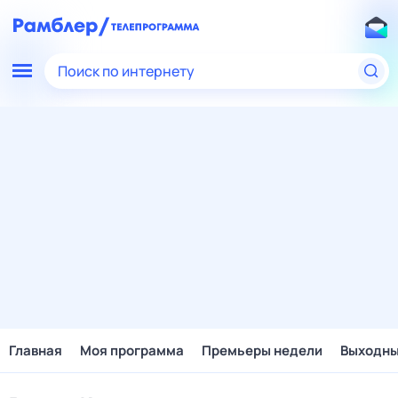
Поиск по интернету
Главная
Моя программа
Премьеры недели
Выходн