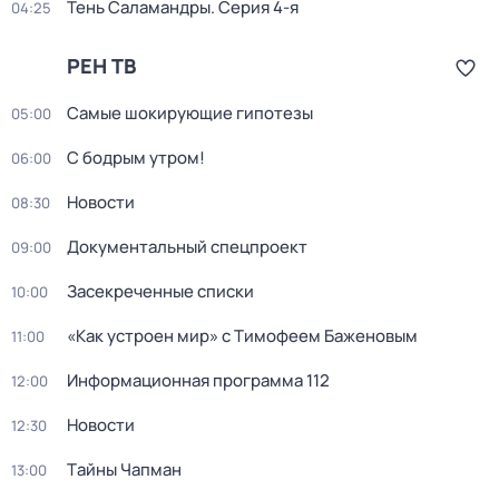
Тень Саламандры
. Серия 4-я
04:25
РЕН ТВ
Самые шoкиpующие гипотезы
05:00
С бодрым утром!
06:00
Новости
08:30
Документальный спецпроект
09:00
Заcекрeченные списки
10:00
«Как устроен мир» с Тимофеем Баженовым
11:00
Информационная программа 112
12:00
Новости
12:30
Тaйны Чапман
13:00