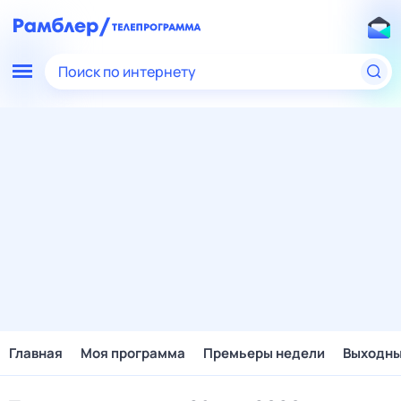
Поиск по интернету
Главная
Моя программа
Премьеры недели
Выходн