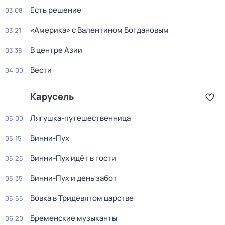
Есть решение
03:08
«Америка» с Валентином Богдановым
03:21
В центре Азии
03:38
Вести
04:00
Карусель
Лягушка-путешественница
05:00
Винни-Пух
05:15
Винни-Пух идёт в гости
05:25
Винни-Пух и день забот
05:35
Вовка в Тридевятом царстве
05:55
Бременские музыканты
06:20