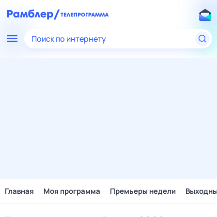
Поиск по интернету
Главная
Моя программа
Премьеры недели
Выходн