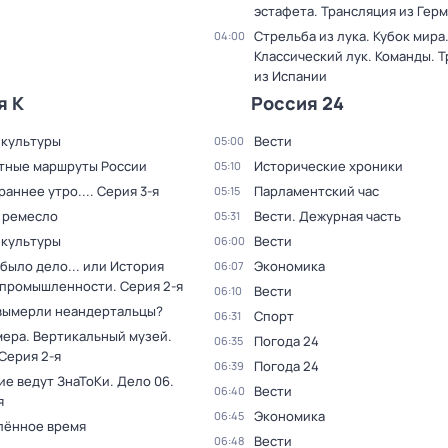
эстафета. Трансляция из Гер
Стрельба из лука. Кубок мира
04:00
Классический лук. Команды. 
из Испании
я К
Россия 24
 культуры
Вести
05:00
тные маршруты России
Исторические хроники
05:10
раннее утро...
. Серия 3-я
Парламентский час
05:15
 ремесло
Вести. Дежурная часть
05:31
 культуры
Вести
06:00
было дело... или История
Экономика
06:07
 промышленности
. Серия 2-я
Вести
06:10
вымерли неандертальцы?
Спорт
06:31
мера. Вертикальный музей
.
Погода 24
06:35
 Серия 2-я
Погода 24
06:39
ие ведут ЗнаТоКи. Дело 06
.
Вести
06:40
я
Экономика
06:45
лённое время
Вести
06:48