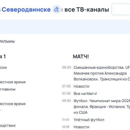
в
Северодвинске
:
все ТВ-каналы
27 июл,
пн
28 июл,
вт
29 июл,
ср
30 июл,
чт
31 июл,
Фильмы
я 1
МАТЧ!
ссии
Смешанные единоборства. UF
06:00
Махачев против Александра
Волкановски. Трансляция из 
Местное время
Новости
07:00
 главном
Все на Матч!
07:05
Футбол. Чемпионат мира-2026
09:30
Местное время
финала. Франция - Испания. 
т
из США
Улётный футбол
11:45
ледствия
Новости
12:35