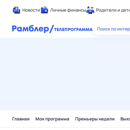
Новости
Личные финансы
Родители и дет
Здоровье
Поиск по инте
Развлечен
Дом и уют
Спорт
Карьера
Авто
Технологи
Жизненные
Сберегаем
Гороскопы
Главная
Моя программа
Премьеры недели
Вых