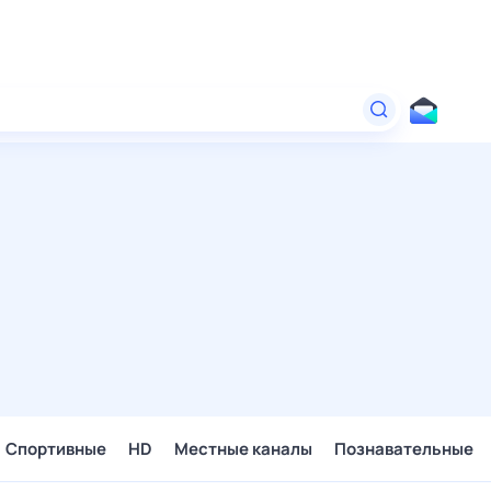
Спортивные
HD
Местные каналы
Познавательные