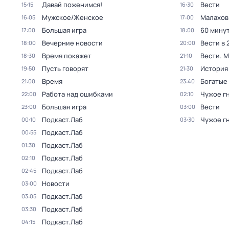
Давай поженимся!
Вести
15:15
16:30
Мужское/Женское
Малахов
16:05
17:00
Большая игра
60 мину
17:00
18:00
Вечерние новости
Вести в 
18:00
20:00
Время покажет
Вести. 
18:30
21:10
Пусть говорят
История
19:50
21:30
Время
Богатые
21:00
23:40
Работа над ошибками
Чужое г
22:00
02:10
Большая игра
Вести
23:00
03:00
Подкаст.Лаб
Чужое г
00:10
03:30
Подкаст.Лаб
00:55
Подкаст.Лаб
01:30
Подкаст.Лаб
02:10
Подкаст.Лаб
02:45
Новости
03:00
Подкаст.Лаб
03:05
Подкаст.Лаб
03:30
Подкаст.Лаб
04:15