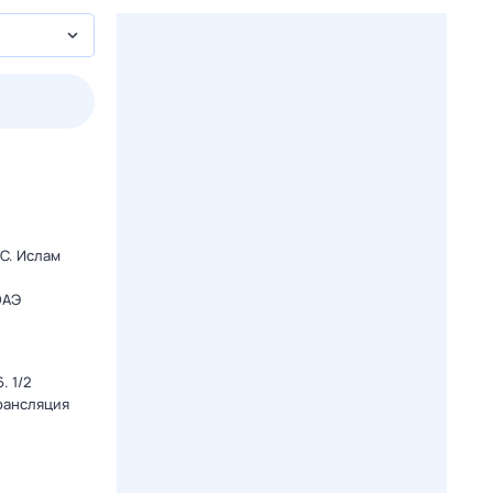
пт
1 авг,
сб
2 авг,
вс
3 авг,
пн
4 авг,
вт
Вчера
Сегод
C. Ислам
ОАЭ
. 1/2
Трансляция