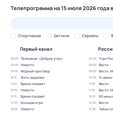
Телепрограмма на 15 июля 2026 года 
23 июл,
чт
24 июл,
пт
25 июл,
сб
26 июл,
вс
Спортивные
Детские
Сериалы
Первый канал
Росси
Телеканал «Доброе утро»
Утро Ро
05:00
05:00
Новости
Вести
09:00
09:00
Модный приговор
Вести. 
09:25
09:30
Жить здорово!
О самом
10:15
09:55
Время покажет
Вести
11:00
11:00
Новости
Вести. 
12:00
11:30
Время покажет
60 мину
12:15
12:00
Большая игра
Вести
14:00
14:00
Новости
Тайны с
15:00
14:30