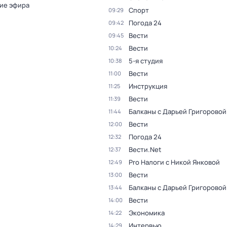
ие эфира
Спорт
09:29
Погода 24
09:42
Вести
09:45
Вести
10:24
5-я студия
10:38
Вести
11:00
Инструкция
11:25
Вести
11:39
Балканы с Дарьей Григоровой
11:44
Вести
12:00
Погода 24
12:32
Вести.Net
12:37
Pro Налоги с Никой Янковой
12:49
Вести
13:00
Балканы с Дарьей Григоровой
13:44
Вести
14:00
Экономика
14:22
Интервью
14:29