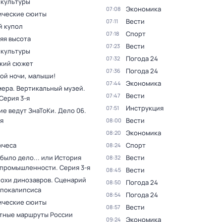
 культуры
Экономика
07:08
ческие сюиты
Вести
07:11
 купол
Спорт
07:18
яя высота
Вести
07:23
 культуры
Погода 24
07:32
кий сюжет
Погода 24
07:36
ой ночи, малыши!
Экономика
07:44
мера. Вертикальный музей
.
Вести
07:47
 Серия 3-я
Инструкция
07:51
ие ведут ЗнаТоКи. Дело 06
.
я
Вести
08:00
Экономика
08:20
нчеса
Спорт
08:24
было дело... или История
Вести
08:32
 промышленности
. Серия 3-я
Вести
08:45
похи динозавров. Сценарий
Погода 24
08:50
апокалипсиса
Погода 24
08:54
ческие сюиты
Вести
08:57
тные маршруты России
Экономика
09:24