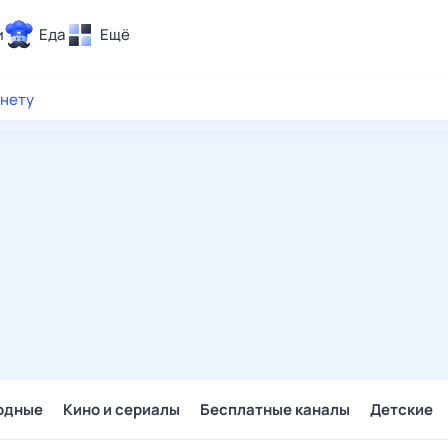
и
Еда
Ещё
Почта
рнету
ия и отдых
Поиск
Погода
ТВ-программа
и и тренды
 ситуации
 вместе
Помощь
одные
Кино и сериалы
Бесплатные каналы
Детские