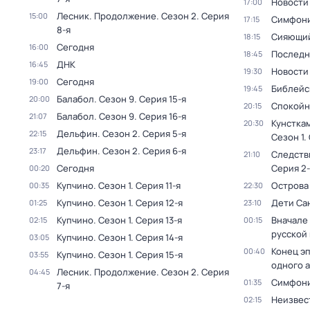
Новости
17:00
Лесник. Продолжение
. Сезон 2
. Серия
15:00
Симфони
17:15
8-я
Сияющий
18:15
Сегодня
16:00
Последн
18:45
ДНК
16:45
Новости
19:30
Сегодня
19:00
Библейс
19:45
Балабол
. Сезон 9
. Серия 15-я
20:00
Спокойн
20:15
Балабол
. Сезон 9
. Серия 16-я
21:07
Кунстка
20:30
Дельфин
. Сезон 2
. Серия 5-я
22:15
Сезон 1
.
Дельфин
. Сезон 2
. Серия 6-я
23:17
Следств
21:10
Сегодня
Серия 2-
00:20
Купчино
. Сезон 1
. Серия 11-я
Острова
00:35
22:30
Купчино
. Сезон 1
. Серия 12-я
Дети Са
01:25
23:10
Купчино
. Сезон 1
. Серия 13-я
Вначале 
02:15
00:15
русской
Купчино
. Сезон 1
. Серия 14-я
03:05
Конец э
00:40
Купчино
. Сезон 1
. Серия 15-я
03:55
одного 
Лесник. Продолжение
. Сезон 2
. Серия
04:45
Симфони
01:35
7-я
Неизвес
02:15