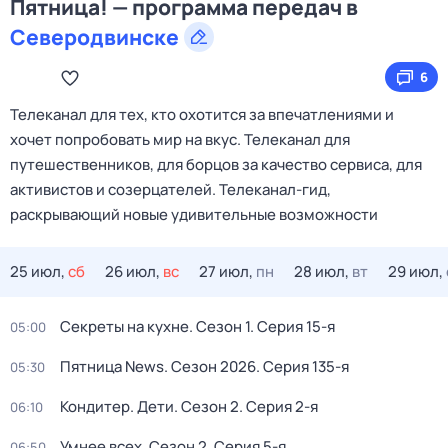
Пятница! — программа передач в
Северодвинске
6
Телеканал для тех, кто охотится за впечатлениями и
хочет попробовать мир на вкус. Телеканал для
путешественников, для борцов за качество сервиса, для
активистов и созерцателей. Телеканал-гид,
раскрывающий новые удивительные возможности
25 июл,
сб
26 июл,
вс
27 июл,
пн
28 июл,
вт
29 июл,
Секреты на кухне
. Сезон 1
. Серия 15-я
05:00
Пятница News
. Сезон 2026
. Серия 135-я
05:30
Кондитер. Дети
. Сезон 2
. Серия 2-я
06:10
Умнее всех
. Сезон 2
. Серия 5-я
06:50