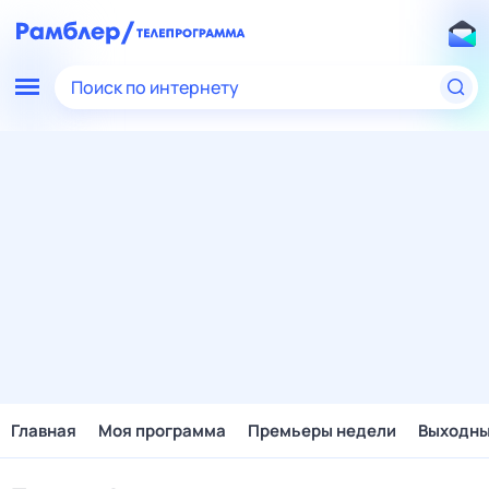
Поиск по интернету
Главная
Моя программа
Премьеры недели
Выходн