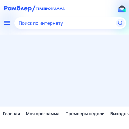
Поиск по интернету
Главная
Моя программа
Премьеры недели
Выходн