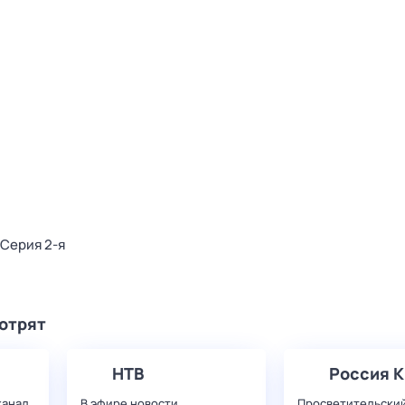
. Серия 2-я
мотрят
НТВ
Россия К
канал
В эфире новости,
Просветительский