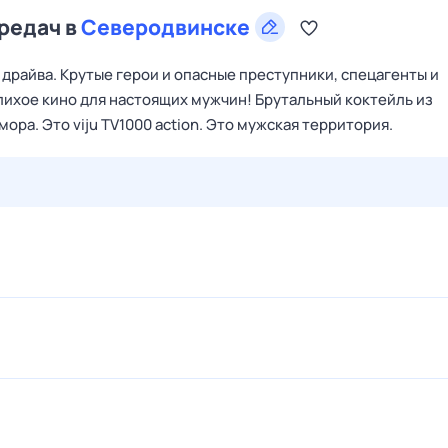
ередач в
Северодвинске
драйва. Крутые герои и опасные преступники, спецагенты и
лихое кино для настоящих мужчин! Брутальный коктейль из
ра. Это viju TV1000 action. Это мужская территория.
27 июл,
пн
28 июл,
вт
29 июл,
ср
30 июл,
чт
31 июл,