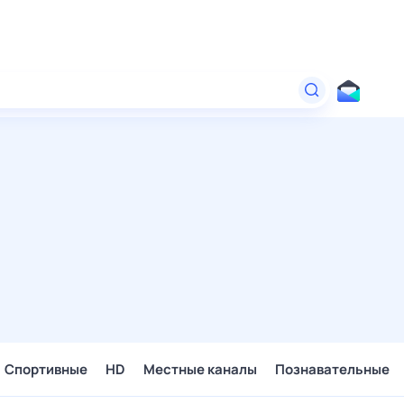
Спортивные
HD
Местные каналы
Познавательные