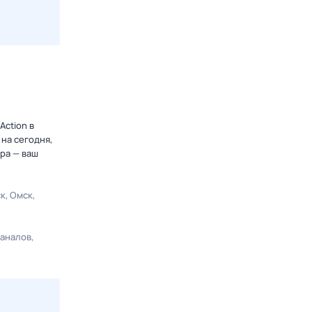
Action в
на сегодня,
ра — ваш
ск
Омск
каналов