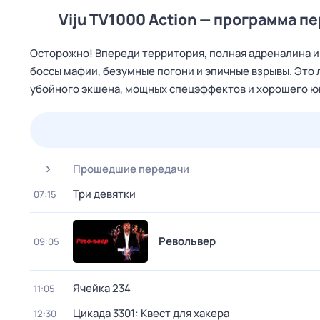
Viju TV1000 Action — программа п
Осторожно! Впереди территория, полная адреналина и 
боссы мафии, безумные погони и эпичные взрывы. Это 
убойного экшена, мощных спецэффектов и хорошего юмо
23 июл,
чт
24 июл,
пт
25 июл,
сб
26 июл,
вс
Прошедшие передачи
Три девятки
07:15
Револьвер
09:05
Ячейка 234
11:05
Цикада 3301: Квест для хакера
12:30