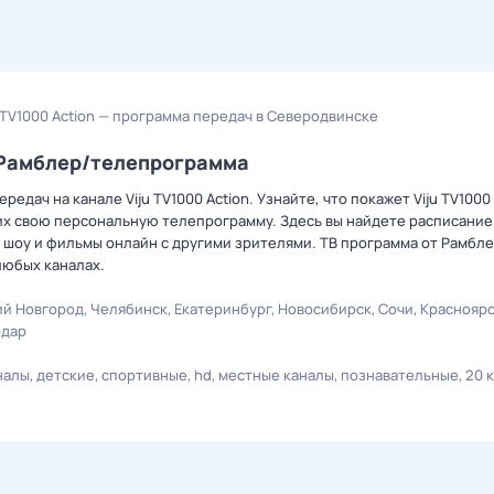
u TV1000 Action — программа передач в Северодвинске
а Рамблер/телепрограмма
дач на канале Viju TV1000 Action. Узнайте, что покажет Viju TV1000 
х свою персональную телепрограмму. Здесь вы найдете расписание 
 шоу и фильмы онлайн с другими зрителями. ТВ программа от Рамбле
любых каналах.
й Новгород
Челябинск
Екатеринбург
Новосибирск
Сочи
Краснояр
одар
налы
детские
спортивные
hd
местные каналы
познавательные
20 