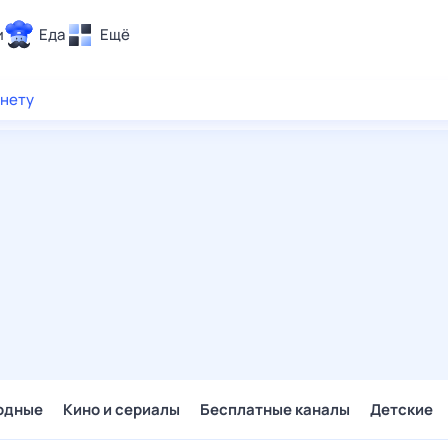
и
Еда
Ещё
Почта
рнету
ия и отдых
Поиск
Погода
ТВ-программа
и и тренды
 ситуации
 вместе
Помощь
одные
Кино и сериалы
Бесплатные каналы
Детские