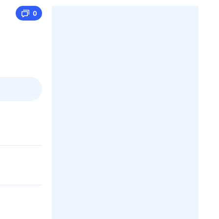
0
пт
1 авг,
сб
2 авг,
вс
3 авг,
пн
4 авг,
вт
Вчера
Сегод