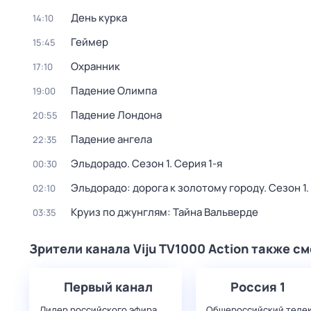
День курка
14:10
Геймер
15:45
Охранник
17:10
Падение Олимпа
19:00
Падение Лондона
20:55
Падение ангела
22:35
Эльдорадо
. Сезон 1
. Серия 1-я
00:30
Эльдорадо: дорога к золотому городу
. Сезон 1
02:10
Круиз по джунглям: Тайна Вальверде
03:35
Зрители канала Viju TV1000 Action также с
Первый канал
Россия 1
Лидер российского эфира,
Общероссийский теле