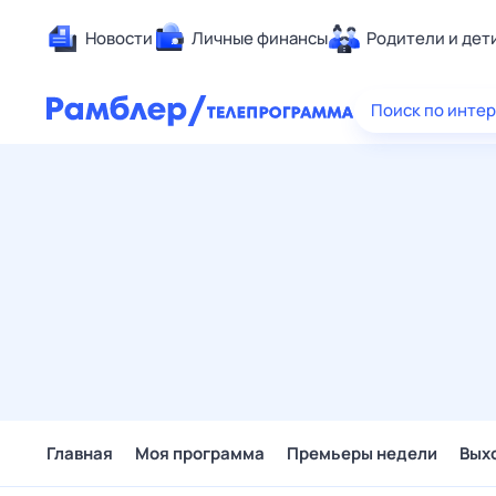
Новости
Личные финансы
Родители и дет
Здоровье
Поиск по инте
Развлечен
Дом и уют
Спорт
Карьера
Авто
Технологи
Жизненные
Сберегаем
Гороскопы
Главная
Моя программа
Премьеры недели
Вых