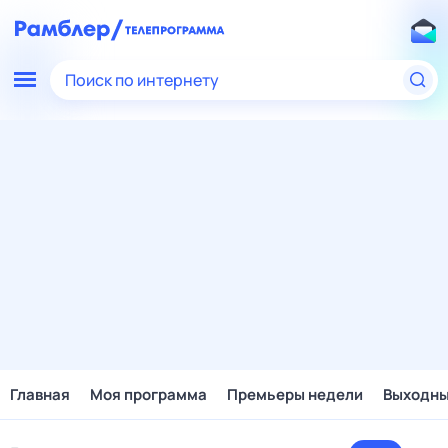
Поиск по интернету
Главная
Моя программа
Премьеры недели
Выходн