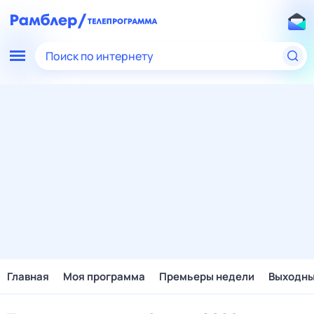
Поиск по интернету
Главная
Моя программа
Премьеры недели
Выходн