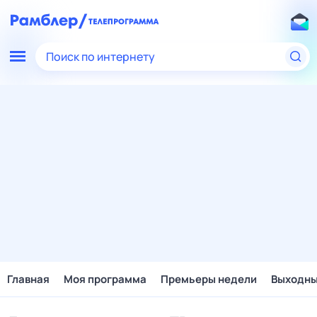
Поиск по интернету
Главная
Моя программа
Премьеры недели
Выходн