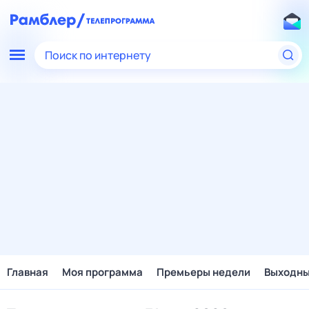
Поиск по интернету
Главная
Моя программа
Премьеры недели
Выходн