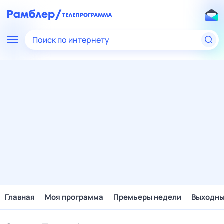
Поиск по интернету
Главная
Моя программа
Премьеры недели
Выходн