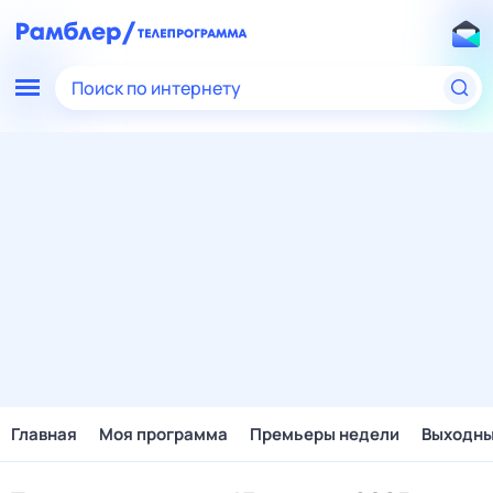
Поиск по интернету
Главная
Моя программа
Премьеры недели
Выходн