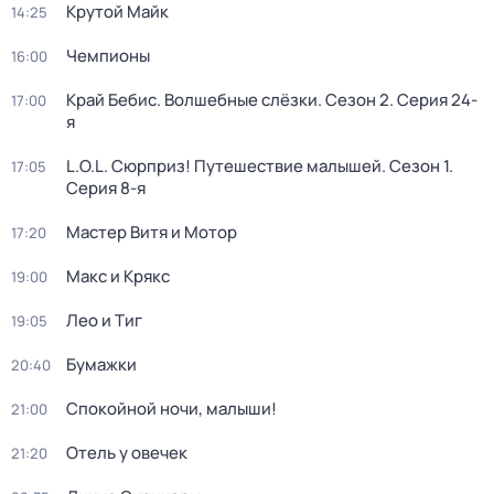
Крутой Майк
14:25
Чемпионы
16:00
Край Бебис. Волшебные слёзки
. Сезон 2
. Серия 24-
17:00
я
L.O.L. Сюрприз! Путешествие малышей
. Сезон 1
.
17:05
Серия 8-я
Мастер Витя и Мотор
17:20
Макс и Крякс
19:00
Лео и Тиг
19:05
Бумажки
20:40
Спокойной ночи, малыши!
21:00
Отель у овечек
21:20