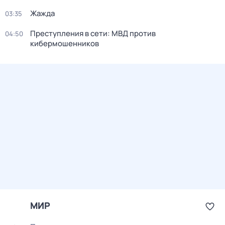
Жажда
03:35
Прeступления в сети: МВД пpотив
04:50
кибермошенников
МИР