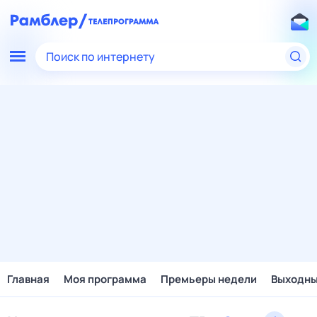
Поиск по интернету
Главная
Моя программа
Премьеры недели
Выходн