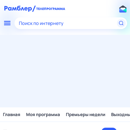
Поиск по интернету
Главная
Моя программа
Премьеры недели
Выходн