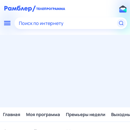
Поиск по интернету
Главная
Моя программа
Премьеры недели
Выходн