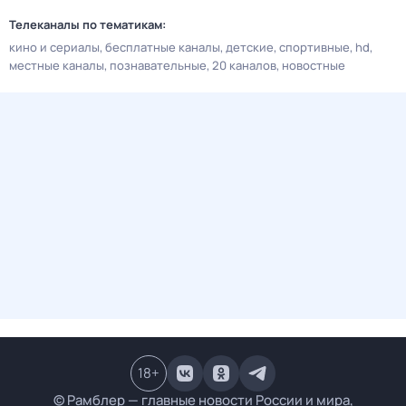
Телеканалы по тематикам:
кино и сериалы
бесплатные каналы
детские
спортивные
hd
местные каналы
познавательные
20 каналов
новостные
18
+
© Рамблер — главные новости России и мира,