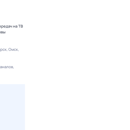
ередач на ТВ
ывы
ярск
Омск
каналов