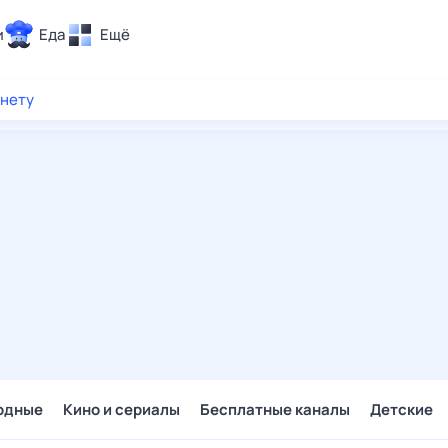
и
Еда
Ещё
Почта
рнету
ия и отдых
Поиск
Погода
ТВ-программа
и и тренды
 ситуации
 вместе
Помощь
одные
Кино и сериалы
Бесплатные каналы
Детские