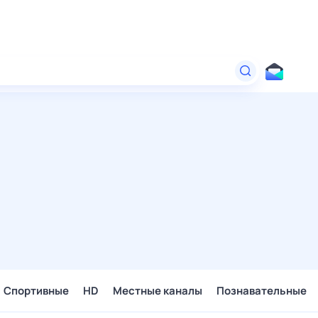
Спортивные
HD
Местные каналы
Познавательные