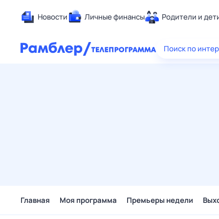
Новости
Личные финансы
Родители и дет
Здоровье
Поиск по инте
Развлечен
Дом и уют
Спорт
Карьера
Авто
Технологи
Жизненные
Сберегаем
Гороскопы
Главная
Моя программа
Премьеры недели
Вых