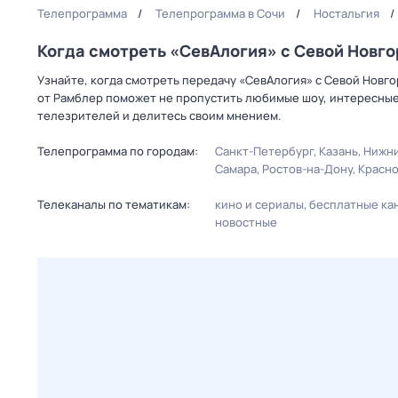
Телепрограмма
Телепрограмма в Сочи
Ностальгия
Когда смотреть «СевАлогия» с Севой Новг
Узнайте, когда смотреть передачу «СевАлогия» с Севой Новг
от Рамблер поможет не пропустить любимые шоу, интересные
телезрителей и делитесь своим мнением.
Телепрограмма по городам:
Санкт-Петербург
Казань
Нижни
Самара
Ростов-на-Дону
Красн
Телеканалы по тематикам:
кино и сериалы
бесплатные ка
новостные