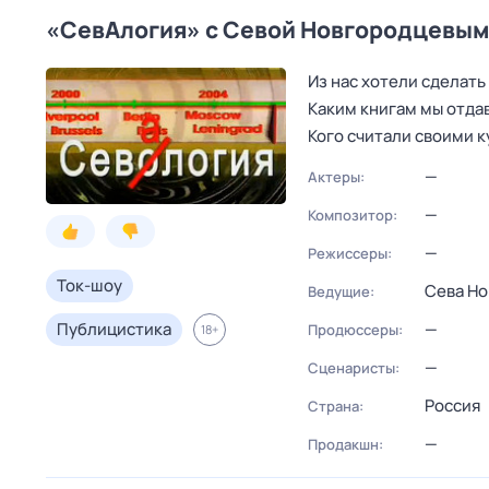
«СевАлогия» с Севой Новгородцевым
Из нас хотели сделать
Каким книгам мы отда
Кого считали своими 
—
Актеры:
—
Композитор:
—
Режиссеры:
Ток-шоу
Сева Н
Ведущие:
Публицистика
—
Продюссеры:
18
+
—
Сценаристы:
Россия
Страна:
—
Продакшн: