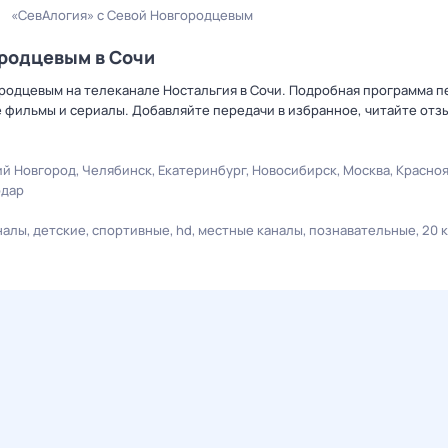
«СевАлогия» с Севой Новгородцевым
ородцевым в Сочи
ородцевым на телеканале Ностальгия в Сочи. Подробная программа п
 фильмы и сериалы. Добавляйте передачи в избранное, читайте отз
й Новгород
Челябинск
Екатеринбург
Новосибирск
Москва
Красно
одар
налы
детские
спортивные
hd
местные каналы
познавательные
20 