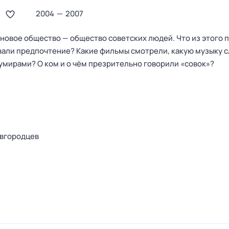
2004
—
2007
 новое общество — общество советских людей. Что из этого 
вали предпочтение? Какие фильмы смотрели, какую музыку 
кумирами? О ком и о чём презрительно говорили «совок»?
овгородцев