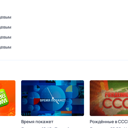
цевым
цевым
цевым
цевым
Время покажет
Рождённые в ССС