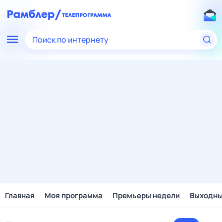
Поиск по интернету
Главная
Моя программа
Премьеры недели
Выходн