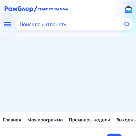
Поиск по интернету
Главная
Моя программа
Премьеры недели
Выходн