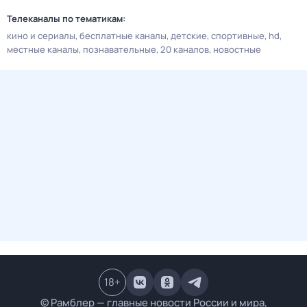
Телеканалы по тематикам:
кино и сериалы
бесплатные каналы
детские
спортивные
hd
местные каналы
познавательные
20 каналов
новостные
18
+
© Рамблер — главные новости России и мира,