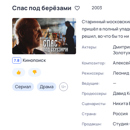
Спас под берёзами
2003
Старинный московский 
пришёл в полный упадо
решил, во что бы то н
Дмитри
Актеры:
Золоту
Кинопоиск
7.8
Алексе
Композитор:
Леонид
Режиссеры:
—
Ведущие:
Сериал
Драма
12
+
Давид К
Продюссеры:
Никита 
Сценаристы:
Россия
Страна:
Студия 
Продакшн: