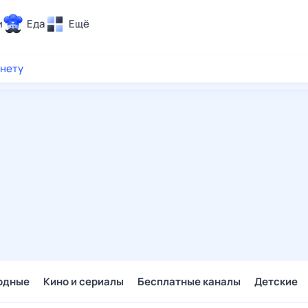
и
Еда
Ещё
Почта
рнету
ия и отдых
Поиск
Погода
ТВ-программа
и и тренды
 ситуации
 вместе
Помощь
одные
Кино и сериалы
Бесплатные каналы
Детские