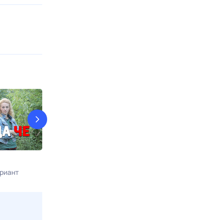
Агент национальной
Карпов
безопасности
риант
Сегодня в 22:3
Сегодня в 21:30
Родное кино