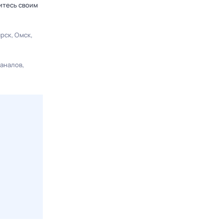
итесь своим
ярск
Омск
каналов