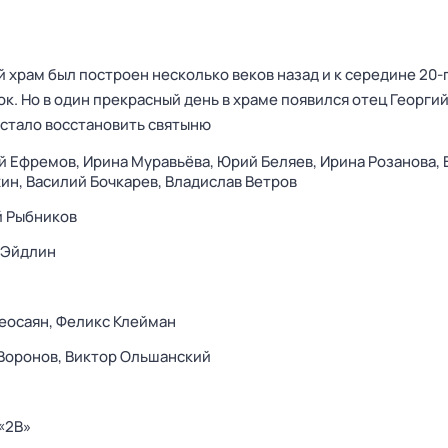
храм был построен несколько веков назад и к середине 20-г
к. Но в один прекрасный день в храме появился отец Георги
и стало восстановить святыню
й Ефремов,
Ирина Муравьёва,
Юрий Беляев,
Ирина Розанова,
хин,
Василий Бочкарев,
Владислав Ветров
й Рыбников
 Эйдлин
еосаян,
Феликс Клейман
Воронов,
Виктор Ольшанский
«2В»