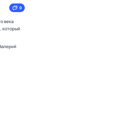
0
о века
й, который
Валерий