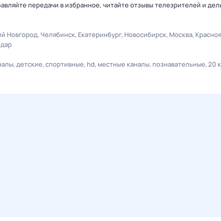
авляйте передачи в избранное, читайте отзывы телезрителей и дел
й Новгород
Челябинск
Екатеринбург
Новосибирск
Москва
Красно
одар
налы
детские
спортивные
hd
местные каналы
познавательные
20 