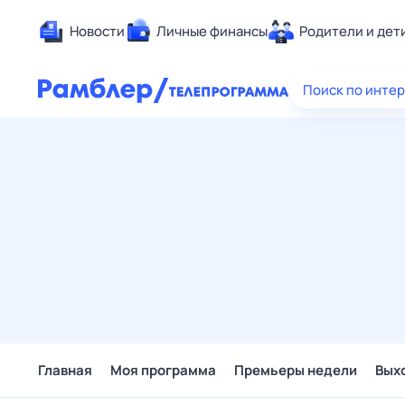
Новости
Личные финансы
Родители и дет
Здоровье
Поиск по инте
Развлечен
Дом и уют
Спорт
Карьера
Авто
Технологи
Жизненные
Сберегаем
Гороскопы
Главная
Моя программа
Премьеры недели
Вых