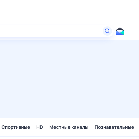
Спортивные
HD
Местные каналы
Познавательные