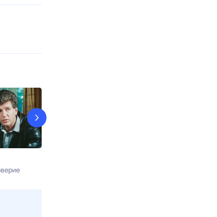
Команда восемь
Карпов
верие
9 авг, вс в 13:30
Звезда
9 авг, вс в 15:1