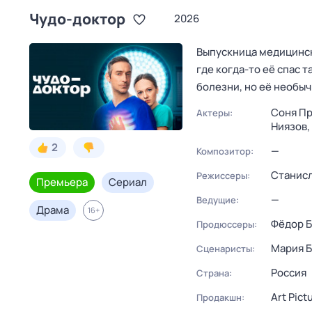
Чудо-доктор
2026
Выпускница медицинск
где когда-то её спас 
болезни, но её необы
Соня Пр
Актеры:
Ниязов,
2
—
Композитор:
Станис
Режиссеры:
Премьера
Сериал
—
Ведущие:
Драма
16
+
Фёдор Б
Продюссеры:
Мария Б
Сценаристы:
Россия
Страна:
Art Pict
Продакшн: