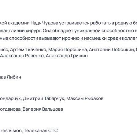
ой академии Надя Чудова устраивается работать в родную б
талантливый хирург. Она обладает уникальной способностью 
чные способности вызывают иронию и насмешки среди колле
исс,
Артём Ткаченко,
Мария Порошина,
Анатолий Лобоцкий,
Александр Ревенко,
Александр Гришин
лав Либин
ондарчук,
Дмитрий Табарчук,
Максим Рыбаков
огданова,
Валерия Вальцова
ures Vision,
Телеканал СТС