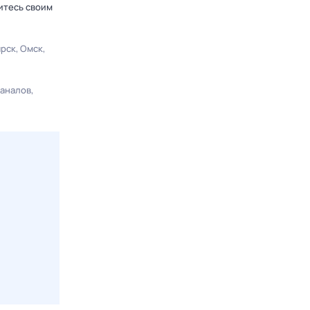
итесь своим
ярск
Омск
каналов