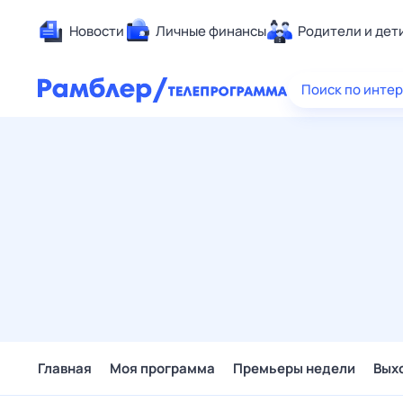
Новости
Личные финансы
Родители и дет
Здоровье
Поиск по инте
Развлечен
Дом и уют
Спорт
Карьера
Авто
Технологи
Жизненные
Сберегаем
Гороскопы
Главная
Моя программа
Премьеры недели
Вых