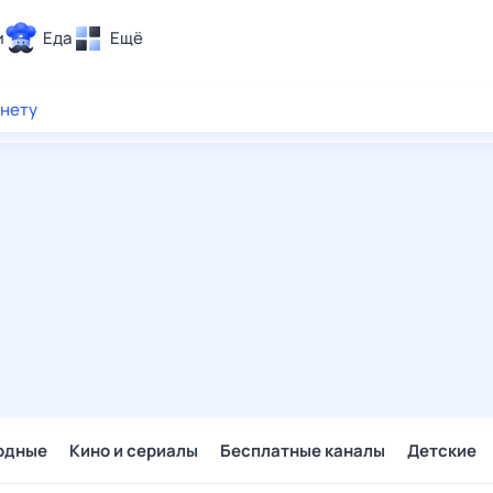
и
Еда
Ещё
Почта
рнету
ия и отдых
Поиск
Погода
ТВ-программа
и и тренды
 ситуации
 вместе
Помощь
одные
Кино и сериалы
Бесплатные каналы
Детские