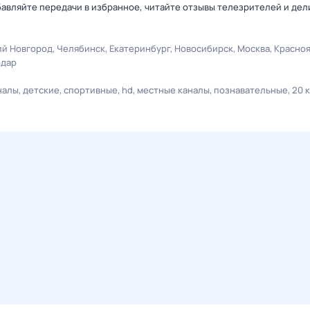
авляйте передачи в избранное, читайте отзывы телезрителей и дел
й Новгород
Челябинск
Екатеринбург
Новосибирск
Москва
Красно
одар
налы
детские
спортивные
hd
местные каналы
познавательные
20 