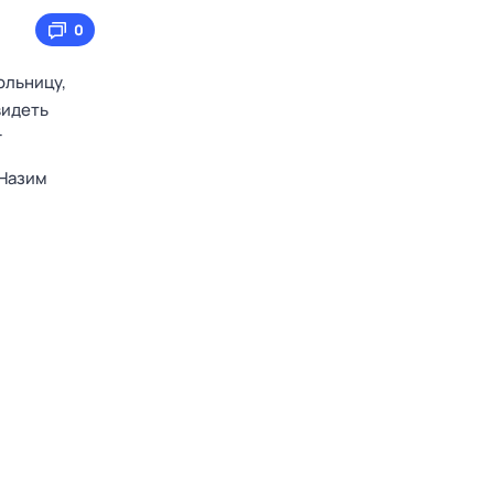
0
ольницу,
видеть
г
Назим