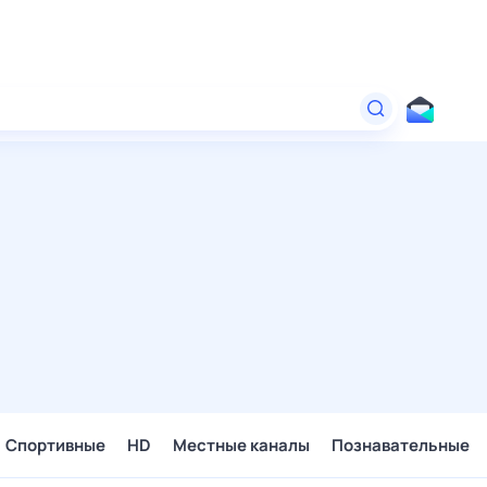
Спортивные
HD
Местные каналы
Познавательные