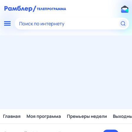
Поиск по интернету
Главная
Моя программа
Премьеры недели
Выходн