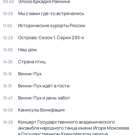
Эпоха Аркадия Райкина
09:40
Мы с вами где-то встречались
10:20
Исторические курорты России
11:50
Острова
. Сезон 1
. Серия 293-я
12:20
Наш дом
13:00
Страна птиц
14:35
Винни-Пух
15:15
Винни-Пух идёт в гости
15:31
Винни-Пух и день забот
15:47
Каникулы Бонифация
16:03
Концерт Государственного академического
16:20
ансамбля народного танца имени Игоря Моисеева
в Государственном Кремлёвском дворце