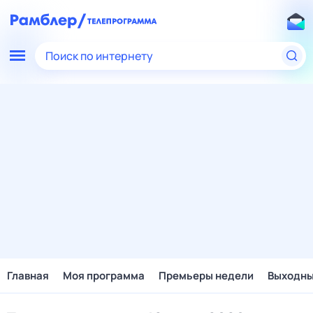
Поиск по интернету
Главная
Моя программа
Премьеры недели
Выходн