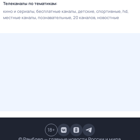
Телеканалы по тематикам:
кино и сериалы
бесплатные каналы
детские
спортивные
hd
местные каналы
познавательные
20 каналов
новостные
18
+
© Рамблер — главные новости России и мира,