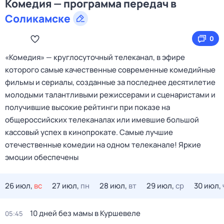
Комедия — программа передач в
Соликамске
0
«Комедия» — круглосуточный телеканал, в эфире
которого самые качественные современные комедийные
фильмы и сериалы, созданные за последнее десятилетие
молодыми талантливыми режиссерами и сценаристами и
получившие высокие рейтинги при показе на
общероссийских телеканалах или имевшие большой
кассовый успех в кинопрокате. Самые лучшие
отечественные комедии на одном телеканале! Яркие
эмоции обеспечены
26 июл,
вс
27 июл,
пн
28 июл,
вт
29 июл,
ср
30 июл,
10 дней без мамы в Куршевеле
05:45