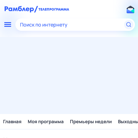
Поиск по интернету
Главная
Моя программа
Премьеры недели
Выходн