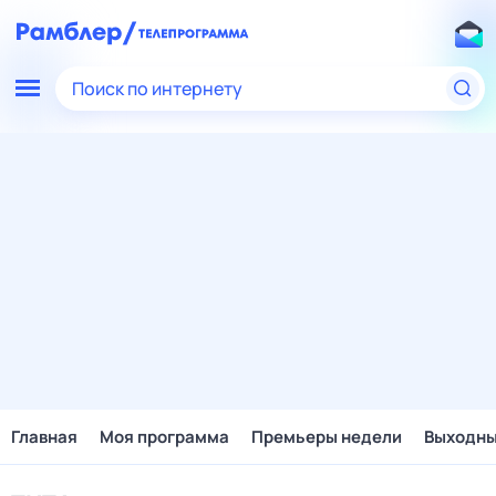
Поиск по интернету
Главная
Моя программа
Премьеры недели
Выходн