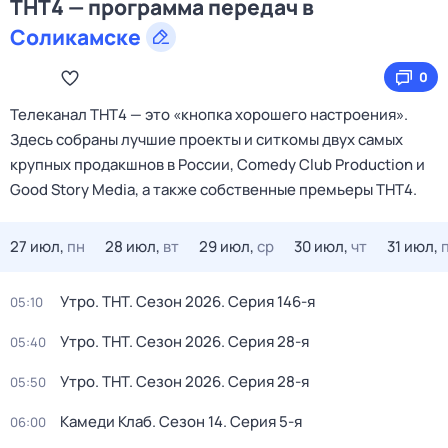
ТНТ4 — программа передач в
Соликамске
0
Телеканал ТНТ4 — это «кнопка хорошего настроения».
Здесь собраны лучшие проекты и ситкомы двух самых
крупных продакшнов в России, Comedy Club Production и
Good Story Media, а также собственные премьеры ТНТ4.
27 июл,
пн
28 июл,
вт
29 июл,
ср
30 июл,
чт
31 июл,
Утро. ТНТ
. Сезон 2026
. Серия 146-я
05:10
Утро. ТНТ
. Сезон 2026
. Серия 28-я
05:40
Утро. ТНТ
. Сезон 2026
. Серия 28-я
05:50
Камеди Клаб
. Сезон 14
. Серия 5-я
06:00