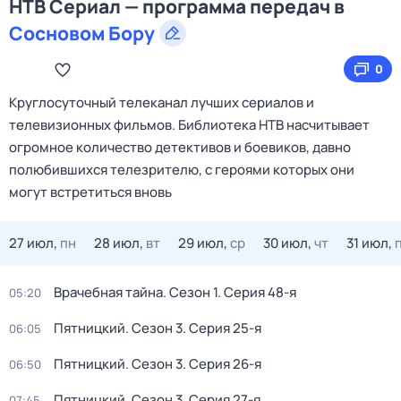
НТВ Сериал — программа передач в
Сосновом Бору
0
Круглосуточный телеканал лучших сериалов и
телевизионных фильмов. Библиотека НТВ насчитывает
огромное количество детективов и боевиков, давно
полюбившихся телезрителю, с героями которых они
могут встретиться вновь
27 июл,
пн
28 июл,
вт
29 июл,
ср
30 июл,
чт
31 июл,
Врачебная тайна
. Сезон 1
. Серия 48-я
05:20
Пятницкий
. Сезон 3
. Серия 25-я
06:05
Пятницкий
. Сезон 3
. Серия 26-я
06:50
Пятницкий
. Сезон 3
. Серия 27-я
07:45