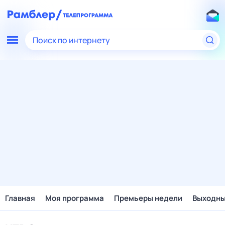
Поиск по интернету
Главная
Моя программа
Премьеры недели
Выходн